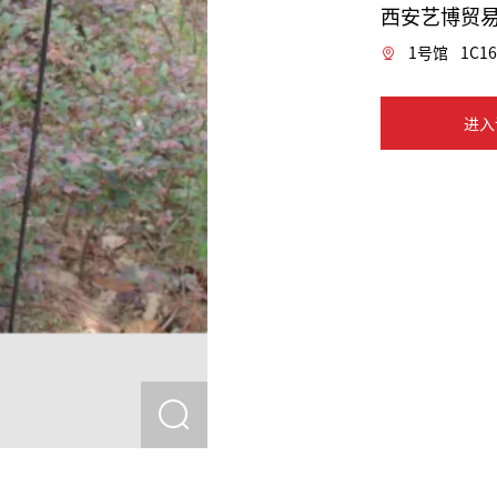
西安艺博贸
1号馆
1C16
进入