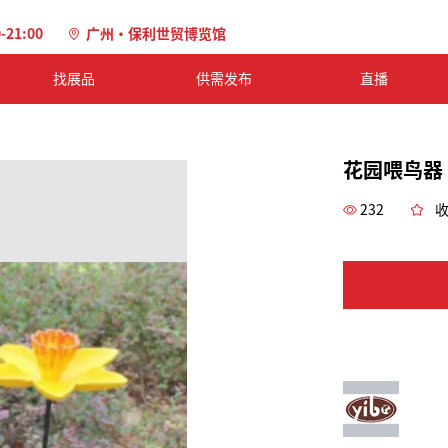
0-21:00
广州·保利世贸博览馆
找展品
供需发布
直播
花园喂鸟器
232