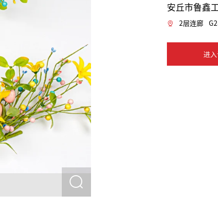
安丘市鲁鑫
2层连廊
G2
进入