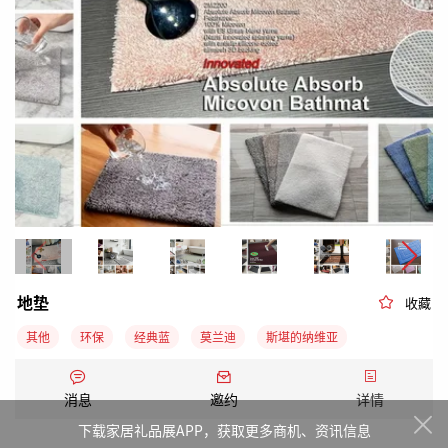
地垫
收藏
其他
环保
经典蓝
莫兰迪
斯堪的纳维亚
几何图形
复古
其他
自然材质
地毯
消息
邀约
详情
毛巾、浴袍和浴室防滑垫
53届新品
1000-3000件
REACH
下载家居礼品展APP，获取更多商机、资讯信息
FSC
GRS