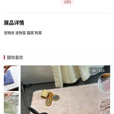
GRS
展品详情
宠物床 宠物篮 猫窝 狗窝
猜你喜欢
124