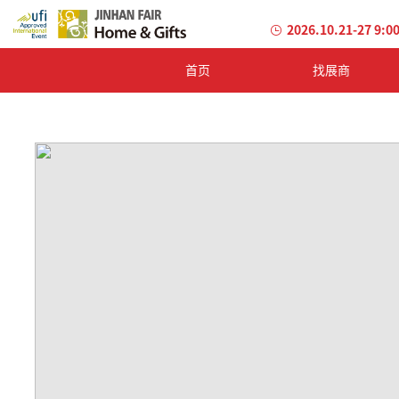
2026.10.21-27 9:0
首页
找展商
加
载
失
败