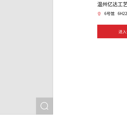
温州亿达工
6号馆
6H2
进入