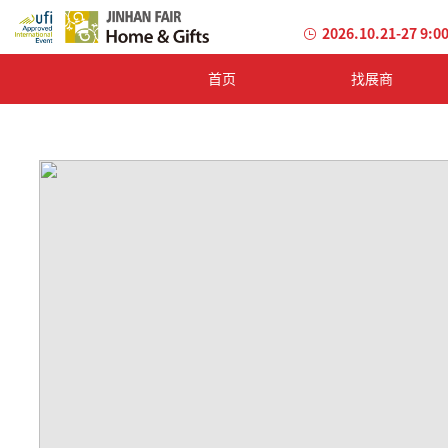
2026.10.21-27 9:0
首页
找展商
加
载
失
败