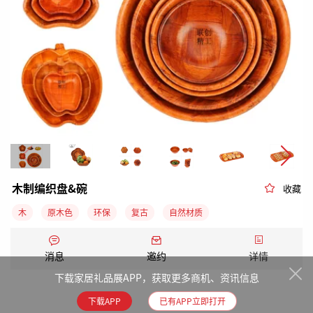
木制编织盘&碗
收藏
木
原木色
环保
复古
自然材质
木制工艺品，木雕
木制餐具、器皿
竹制餐具、器皿
消息
邀约
详情
日用品
3000件以上
可邮寄包装
LFGB
FSC
下载家居礼品展APP，获取更多商机、资讯信息
下载APP
已有APP立即打开