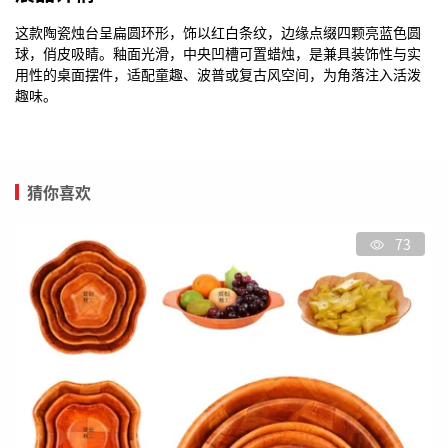
这款陶瓷烛台呈扁圆环形，饰以红白条纹，边缘点缀四颗亮蓝色圆
球，俏皮吸睛。釉面光滑，中央凹槽可置蜡烛，是兼具装饰性与实
用性的桌面摆件，适配童趣、波普或复古风空间，为角落注入活泼
趣味。
猜你喜欢
73