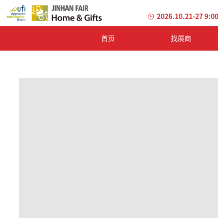
2026.10.21-27 9:0
首页
找展商
加
载
失
败