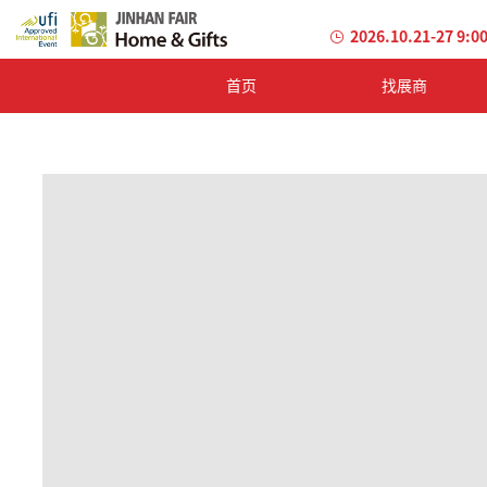
2026.10.21-27 9:0
首页
找展商
加
载
失
败