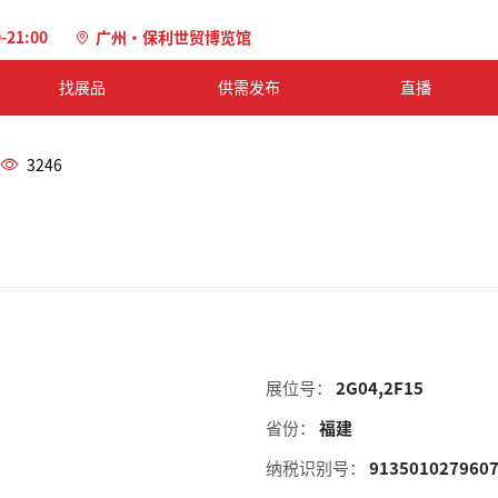
0-21:00
广州·保利世贸博览馆
找展品
供需发布
直播
3246
展位号：
2G04,2F15
省份：
福建
纳税识别号：
913501027960