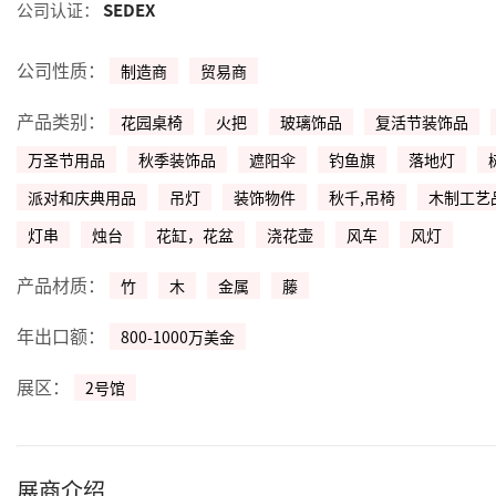
公司认证：
SEDEX
公司性质：
制造商
贸易商
产品类别：
花园桌椅
火把
玻璃饰品
复活节装饰品
万圣节用品
秋季装饰品
遮阳伞
钓鱼旗
落地灯
派对和庆典用品
吊灯
装饰物件
秋千,吊椅
木制工艺
灯串
烛台
花缸，花盆
浇花壶
风车
风灯
产品材质：
竹
木
金属
藤
年出口额：
800-1000万美金
展区：
2号馆
展商介绍