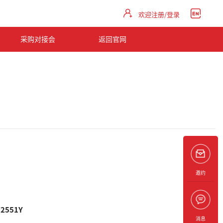
欢迎注册/登录
采购对接会
返回官网
邀约
72551Y
消息