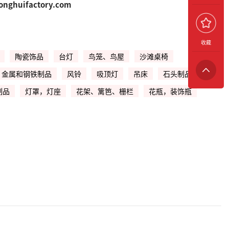
onghuifactory.com
收藏
陶瓷饰品
台灯
鸟笼、鸟屋
沙滩桌椅
金属和钢铁制品
风铃
吸顶灯
吊床
石头制品
制品
灯罩，灯座
花架、篱笆、栅栏
花瓶，装饰瓶