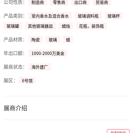
公司性质：
制造商
零售商
出口商
贸易商
产品类别：
室内香水及混合香水
玻璃调料瓶
玻璃杯
玻璃罐
其他玻璃器皿
蜡烛
花瓶，装饰瓶
产品材质：
陶瓷
玻璃
蜡
年出口额：
1000-2000万美金
展商状态：
海外建厂
展区：
6号馆
展商介绍
复制链接