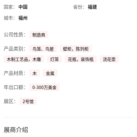
国家：
中国
省份：
福建
城市：
福州
公司性质：
制造商
产品类别：
鸟笼、鸟屋
壁柜，陈列柜
木制工艺品，木雕
灯笼
花瓶，装饰瓶
浇花壶
产品材质：
木
金属
年出口额：
0-300万美金
展区：
2号馆
展商介绍