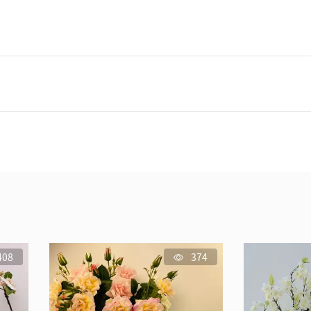
408
374