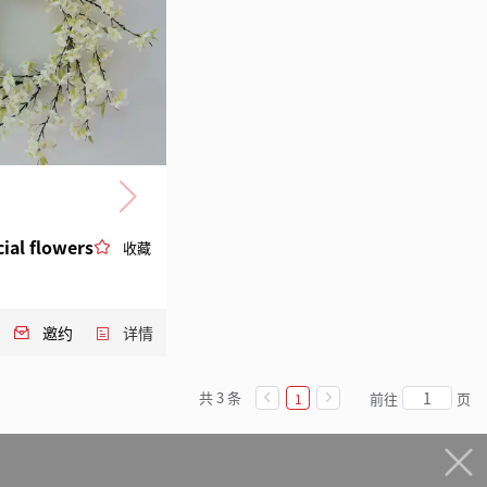
cial flowers
收藏
邀约
详情
共 3 条
前往
页
1